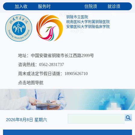
加入收
服务时
住院须
就诊须
医保服务
藏
间
知
知
铜陵市立医院
皖南医科大学附属铜陵医院
交通指
关于我
大医图书
安徽医科大学铜陵临床学院
oa办公
南
们
馆
地址：中国安徽省铜陵市长江西路2999号
咨询热线：0562-2831737
周末或法定节假日请拨：18905626710
点击地图导航
2026年8月8日 星期六