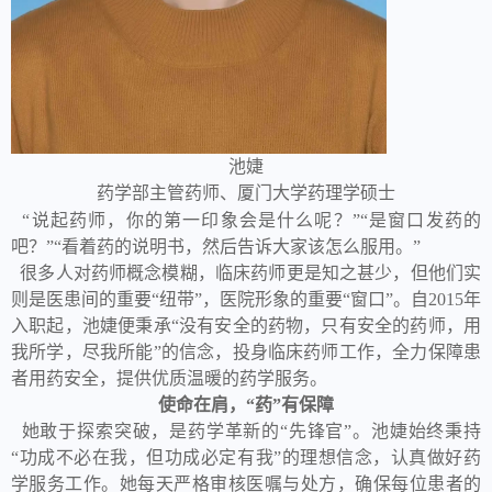
池婕
药学部主管药师、厦门大学药理学硕士
“说起药师，你的第一印象会是什么呢？”
“是窗口发药的
吧？”
“看着药的说明书，然后告诉大家该怎么服用。”
很多人对药师概念模糊，临床药师更是知之甚少，但他们实
则是医患间的重要“纽带”，医院形象的重要“窗口”。自2015年
入职起，池婕便秉承“没有安全的药物，只有安全的药师，用
我所学，尽我所能”的信念，投身临床药师工作，全力保障患
者用药安全，提供优质温暖的药学服务。
使命在肩，“药”有保障
她敢于探索突破，是药学革新的“先锋官”。池婕始终秉持
“功成不必在我，但功成必定有我”的理想信念，认真做好药
学服务工作。她每天严格审核医嘱与处方，确保每位患者的