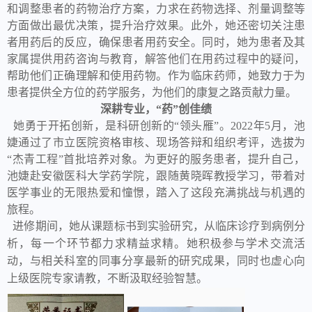
和调整患者的药物治疗方案，力求在药物选择、剂量调整等
方面做出最优决策，提升治疗效果。此外，她还密切关注患
者用药后的反应，确保患者用药安全。同时，她为患者及其
家属提供用药咨询与教育，解答他们在用药过程中的疑问，
帮助他们正确理解和使用药物。作为临床药师，她致力于为
患者提供全方位的药学服务，为他们的康复之路贡献力量。
深耕专业，“药”创佳绩
她勇于开拓创新，是科研创新的“领头雁”。2022年5月，池
婕通过了市立医院资格审核、现场答辩和组织考评，选拔为
“杰青工程”首批培养对象。为更好的服务患者，提升自己，
池婕赴安徽医科大学药学院，跟随黄晓晖教授学习，带着对
医学事业的无限热爱和憧憬，踏入了这段充满挑战与机遇的
旅程。
进修期间，她从课题标书到实验研究，从临床诊疗到病例分
析，每一个环节都力求精益求精。她积极参与学术交流活
动，与相关科室的同事分享最新的研究成果，同时也虚心向
上级医院专家请教，不断汲取经验智慧。