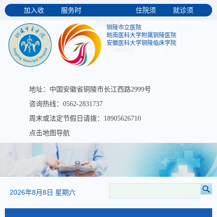
加入收
服务时
住院须
就诊须
医保服务
藏
间
知
知
铜陵市立医院
皖南医科大学附属铜陵医院
交通指
关于我
大医图书
安徽医科大学铜陵临床学院
oa办公
南
们
馆
地址：中国安徽省铜陵市长江西路2999号
咨询热线：0562-2831737
周末或法定节假日请拨：18905626710
点击地图导航
2026年8月8日 星期六