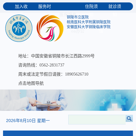
加入收
服务时
住院须
就诊须
医保服务
藏
间
知
知
铜陵市立医院
皖南医科大学附属铜陵医院
交通指
关于我
大医图书
安徽医科大学铜陵临床学院
oa办公
南
们
馆
地址：中国安徽省铜陵市长江西路2999号
咨询热线：0562-2831737
周末或法定节假日请拨：18905626710
点击地图导航
2026年8月10日 星期一